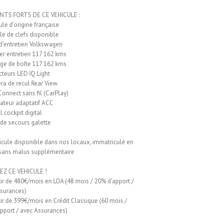
INTS FORTS DE CE VEHICULE :
ule d’origine française
e de clefs disponible
 d’entretien Volkswagen
er entretien 117 162 kms
ge de boîte 117 162 kms
cteurs LED IQ Light
a de recul Rear View
onnect sans fil (CarPlay)
ateur adaptatif ACC
l cockpit digital
de secours galette
hicule disponible dans nos locaux, immatriculé en
sans malus supplémentaire
EZ CE VEHICULE !
tir de 480€/mois en LOA (48 mois / 20% d’apport /
surances)
tir de 399€/mois en Crédit Classique (60 mois /
pport / avec Assurances)