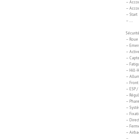
– Accou
– Accou
– Start
– …
Sécurité
– Roue 
– Emerg
– Activ
– Capte
– Fatig
– Hill-
– Allum
– Front
– ESP /
– Régul
– Phare
– Systè
– Fixat
– Direc
– Ferme
– Airba
– …