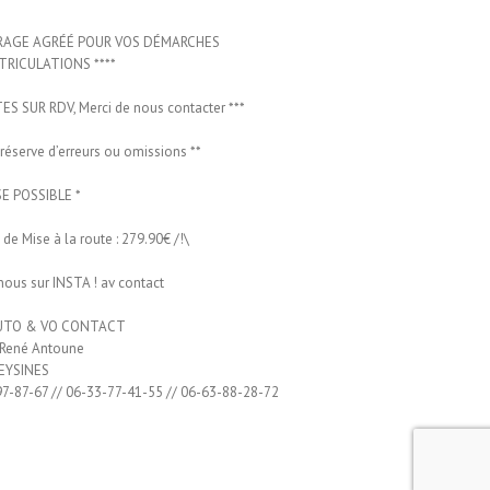
ARAGE AGRÉÉ POUR VOS DÉMARCHES
TRICULATIONS ****
ITES SUR RDV, Merci de nous contacter ***
 réserve d’erreurs ou omissions **
SE POSSIBLE *
s de Mise à la route : 279.90€ /!\
nous sur INSTA ! av contact
UTO & VO CONTACT
 René Antoune
 EYSINES
7-87-67 // 06-33-77-41-55 // 06-63-88-28-72