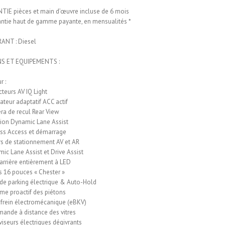
TIE pièces et main d’œuvre incluse de 6 mois
ntie haut de gamme payante, en mensualités *
ANT : Diesel
S ET EQUIPEMENTS :
r :
cteurs AV IQ Light
ateur adaptatif ACC actif
a de recul Rear View
ion Dynamic Lane Assist
ss Access et démarrage
s de stationnement AV et AR
ic Lane Assist et Drive Assist
arrière entièrement à LED
s 16 pouces « Chester »
 de parking électrique & Auto-Hold
me proactif des piétons
frein électromécanique (eBKV)
nde à distance des vitres
viseurs électriques dégivrants