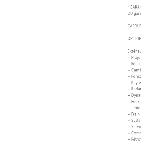
* GARAN
OU gara
CARBUR
OPTION
Extérieu
– Proje
– Régul
– Camér
– Fonct
– Keyle
– Radar
– Dynam
– Feux 
– Jante
– Frein
– Systè
– Servo
– Comma
– Rétro