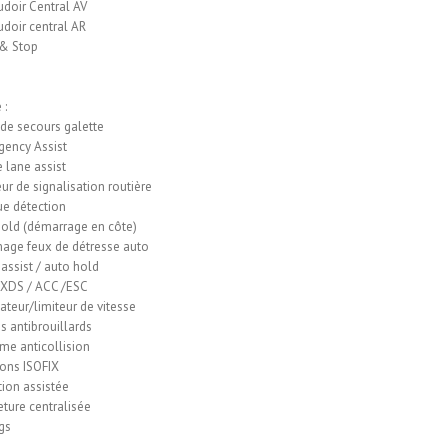
doir Central AV
doir central AR
 & Stop
 :
de secours galette
ency Assist
e lane assist
ur de signalisation routière
ue détection
Hold (démarrage en côte)
age feux de détresse auto
 assist / auto hold
 XDS / ACC /ESC
ateur/limiteur de vitesse
s antibrouillards
me anticollision
ions ISOFIX
tion assistée
ture centralisée
gs