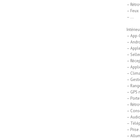
– Rétro
– Feux 
– …
Intérieu
– App-C
– Andro
– Apple
– Seller
– Récep
– Appli
– Clima
– Gestio
– Range
– GPS 
– Porte
– Rétrov
– Cons
– Audi
– Télé
– Prise
– Allum