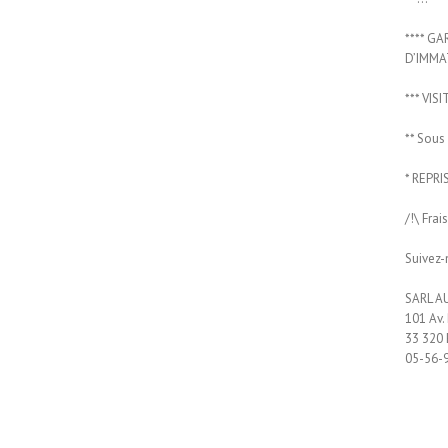
**** G
D’IMMA
*** VIS
** Sous
* REPRI
/!\ Frai
Suivez-
SARL A
101 Av.
33 320
05-56-9