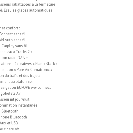
viseurs rabattables à la fermeture
& Essuies glaces automatiques
r et confort :
onnect sans fil
id Auto sans fil
 Carplay sans fil
ie tissu « Tracks 2 »
tion radio DAB +
cations décoratives « Piano Black »
tisation « Pure Air Climatronic »
n du trafic et des trajets
ment au plafonnier
navigation EUROPE we-connect
 gobelets Av
iseur int jour/nuit
ommation instantanée
o Bluetooth
phone Bluetooth
 Aux et USB
e cigare AV