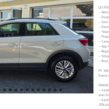
LES PO
– Véhic
– Doubl
– Suivi
– Derni
– Vidan
– Proje
– Camer
– App-C
– Régul
– Virtua
– Roue 
PS : Vé
France 
FINANC
– A par
avec As
– A par
20% d’a